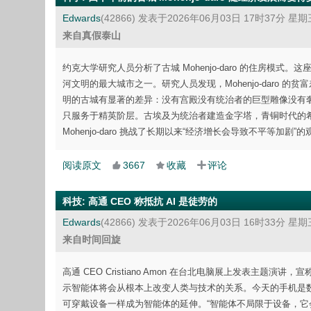
Edwards
(42866)
发表于2026年06月03日 17时37分 星期
来自真假泰山
约克大学研究人员分析了古城 Mohenjo-daro 的住房模式。
河文明的最大城市之一。研究人员发现，Mohenjo-daro
明的古城有显著的差异：没有宫殿没有统治者的巨型雕像没有
只服务于精英阶层。古埃及为统治者建造金字塔，青铜时代的希腊为
Mohenjo-daro 挑战了长期以来“经济增长会导致不平等
阅读原文
3667
收藏
评论
科技
:
高通 CEO 称抵抗 AI 是徒劳的
Edwards
(42866)
发表于2026年06月03日 16时33分 星期
来自时间回旋
高通 CEO Cristiano Amon 在台北电脑展上发表主
示智能体将会从根本上改变人类与技术的关系。今天的手机是
可穿戴设备一样成为智能体的延伸。“智能体不局限于设备，它