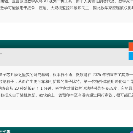
道而驰。宣言敦促数学家将 AI 视为一种工具，而非人类责任的替代品。数学家
告，数学可能被用于战争、压迫、大规模监控和破坏民主，因此数学家应谨慎权衡
三
软的量子芯片缺乏坚实的研究基础，根本行不通。微软是在 2025 年初宣布了其第
制马约拉纳粒子，从而产生更可靠和可扩展的量子比特。第一代拓扑体使用砷化铟半
命从 20 秒延长到了 1 分钟。科学家对微软的说法持强烈怀疑态度，它的最
预印本中数据来自于随机伪影。微软的上一篇预印本至今没有通过同行审议，很可能
得更平等