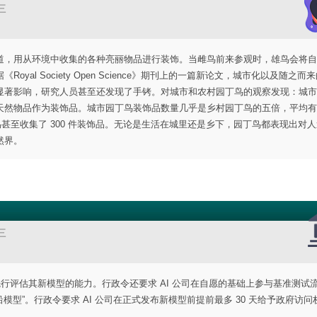
三
道，用从环境中收集的各种亮丽物品进行装饰。当雌鸟前来参观时，雄鸟会将自
l Society Open Science》期刊上的一篇新论文，城市化以及随之而
显著影响，研究人员甚至还发现了手铐。对城市和农村园丁鸟的观察发现：城市
然物品作为装饰品。城市园丁鸟装饰品数量几乎是乡村园丁鸟的五倍，平均有 9
鸟甚至收集了 300 件装饰品。无论是生活在城里还是乡下，园丁鸟都表现出对
然界。
三
先行评估其新模型的能力。行政令还要求 AI 公司在自愿的基础上参与基准测试
模型”。行政令要求 AI 公司在正式发布新模型前提前最多 30 天给予政府访问