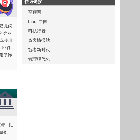
快速链接
至顶网
Linux中国
己最闪
科技行者
来的亮丽
奇客情报站
鸟使用
0 件，
智者新时代
人造装饰
管理现代化
流程，以
权限。