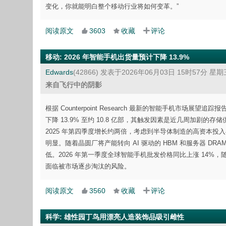
变化，你就能明白整个移动行业将如何变革。”
阅读原文
3603
收藏
评论
移动
:
2026 年智能手机出货量预计下降 13.9%
Edwards
(42866)
发表于2026年06月03日 15时57分 星期
来自飞行中的阴影
根据 Counterpoint Research 最新的智能手机市
下降 13.9% 至约 10.8 亿部，其触发因素是近几周加剧的存
2025 年第四季度增长约两倍，考虑到半导体制造的高资本投入
明显。随着晶圆厂将产能转向 AI 驱动的 HBM 和服务器 DRA
低。2026 年第一季度全球智能手机批发价格同比上涨 14%
面临被市场逐步淘汰的风险。
阅读原文
3560
收藏
评论
科学
:
雄性园丁鸟用漂亮人造装饰品吸引雌性