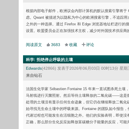
根据内部电子邮件，欧洲议会内部计算机的默认搜索引擎将于 6 月 
虑。Qwant 被描述为以隐私为中心的欧洲搜索引擎，不追踪用户或
之外的一种选择。通过 Firefox 和 Edge 浏览器地址栏
设置。欧盟委员会正在加强技术主权，减少对外国技术供应商
阅读原文
3683
收藏
评论
科学
:
拒绝停止呼吸的土壤
Edwards
(42866)
发表于2026年06月03日 00时13分 星期
来自钻石
法国生化学家 Sébastien Fontaine 15 年来一直
马射线进行灭菌照射。然后等待土壤释放的二氧化碳——这是
处理的土壤没有显示任何生命迹象，但它仍在继续释放二氧化碳。
始寻找无生命土壤中的呼吸来源。Fontaine 的团队如今
代谢过程也可能发生在活细胞之外。他们的实验表明，即使没
正确，那么部分生化反应如释放富碳糖分子能量的反应，可能