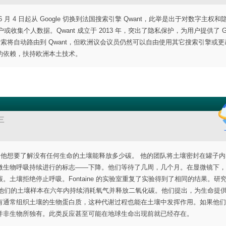
4 日起从 Google 切换到法国搜索引擎 Qwant，此举是出于对数字主权和
收集个人数据。Qwant 成立于 2013 年，突出了隐私保护，为用户提供了 Goo
进行的搜索将自动路由到 Qwant，但欧洲议会议员仍然可以自由使用其它搜索引擎或
的依赖，扶持欧洲本土技术。
三
试图杀死土壤，他想要了解没有任何生命的土壤能释放多少碳。 他的团队将土壤密封在罐子
微生物呼吸持续进行的标志——下降。他们等待了几周，几个月。在显微镜下，
土壤拒绝停止呼吸。Fontaine 的实验室重复了实验得到了相同的结果。研
报告，他们的土壤样本在六年内持续消耗氧气并释放二氧化碳。他们提出，为生命提
有通常组织土壤的生物蛋白质，这种代谢过程也能在土壤中发挥作用。如果他们
并非生物所独有。此类反应甚至可能在地球生命出现前就已经存在。