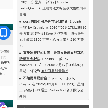
13时35分 星期一 评论到
Google
TurboQuant AI 压缩算法大幅减少大模型内存
使用
sora的核心用户是内容创作者
(1 points,
一般) by Craynic 在 2026年03月27日13时16
分 星期五 评论到
Sora 为何失败：每天推理
成本最高 1500 万美元总收入仅为 210 万美
元
预计同比
夏天骑摩托的时候，最喜欢带着有线耳机
预计较
听相声或小说
(1 points, 一般) by
影响更为
kracker1911 在 2026年03月17日09时36分
持续降
星期二 评论到
有线耳机销量暴增
市场，正
不如用网易邮箱
(1 points, 一般) by
Craynic 在 2026年03月10日11时20分 星期
二 评论到
FBI 通过 Proton Mail 识别抗议者
身份