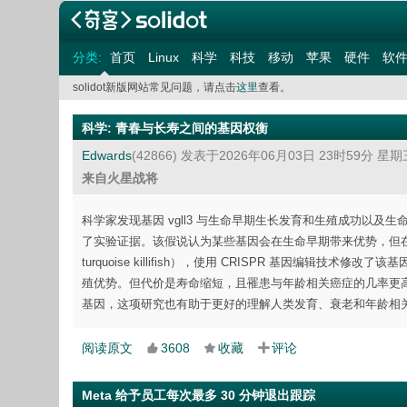
分类:
首页
Linux
科学
科技
移动
苹果
硬件
软
solidot新版网站常见问题，请点击
这里
查看。
科学
:
青春与长寿之间的基因权衡
Edwards
(42866)
发表于2026年06月03日 23时59分 星期
来自火星战将
科学家发现基因 vgll3 与生命早期生长发育和生殖成功以及生命晚期衰
了实验证据。该假说认为某些基因会在生命早期带来优势，但在生
turquoise killifish），使用 CRISPR 基因编辑
殖优势。但代价是寿命缩短，且罹患与年龄相关癌症的几率更高。
基因，这项研究也有助于更好的理解人类发育、衰老和年龄相
阅读原文
3608
收藏
评论
Meta 给予员工每次最多 30 分钟退出跟踪