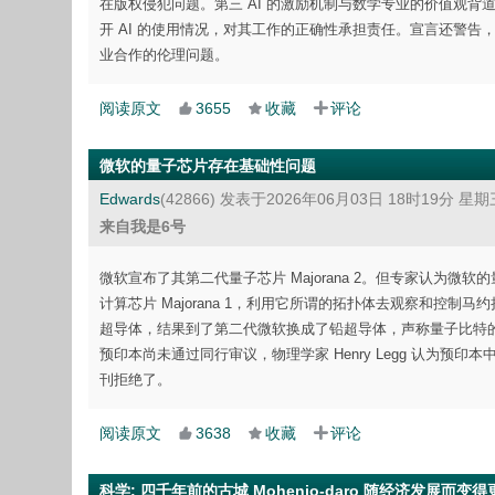
在版权侵犯问题。第三 AI 的激励机制与数学专业的价值观背
开 AI 的使用情况，对其工作的正确性承担责任。宣言还警
业合作的伦理问题。
阅读原文
3655
收藏
评论
微软的量子芯片存在基础性问题
Edwards
(42866)
发表于2026年06月03日 18时19分 星期
来自我是6号
微软宣布了其第二代量子芯片 Majorana 2。但专家认为微
计算芯片 Majorana 1，利用它所谓的拓扑体去观察和控
超导体，结果到了第二代微软换成了铅超导体，声称量子比特的寿
预印本尚未通过同行审议，物理学家 Henry Legg 认为
刊拒绝了。
阅读原文
3638
收藏
评论
科学
:
四千年前的古城 Mohenjo-daro 随经济发展而变