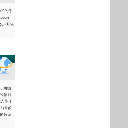
隐私的考
gle
更改其默认
内，用伽
经辐射
究人员开
供能量的
的假设