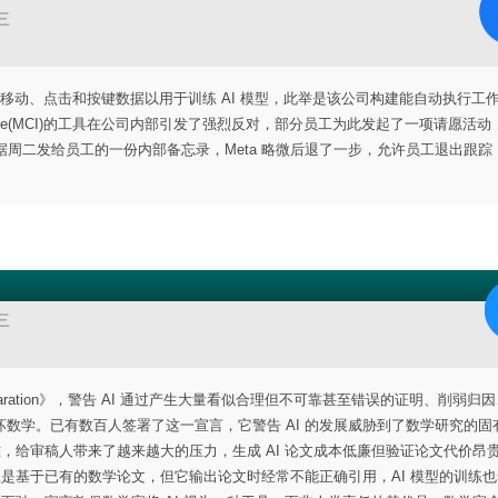
三
标移动、点击和按键数据以用于训练 AI 模型，此举是该公司构建能自动执行工
Initiative(MCI)的工具在公司内部引发了强烈反对，部分员工为此发起了一项请愿活
根据周二发给员工的一份内部备忘录，Meta 略微后退了一步，允许员工退出跟踪
三
laration》，警告 AI 通过产生大量看似合理但不可靠甚至错误的证明、削弱归
数学。已有数百人签署了这一宣言，它警告 AI 的发展威胁到了数学研究的固
难，给审稿人带来了越来越大的压力，生成 AI 论文成本低廉但验证论文代价昂
练是基于已有的数学论文，但它输出论文时经常不能正确引用，AI 模型的训练