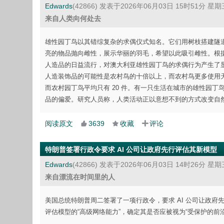
Edwards
(42866)
发表于2026年06月03日 15时51分 星期
来自人类向何处去
雄性园丁鸟以其错综复杂的求偶仪式知名。它们用树枝搭建隧
亮的物品抛向雌性，展示华丽的羽毛，希望以此吸引雌性。根据《Roya
人造品的日益流行，对澳大利亚雄性园丁鸟的求偶行为产生了
人造装饰品的可能性是农村鸟的十倍以上，而农村鸟更多使用天
而农村园丁鸟平均只有 20 件。有一只生活在城市的雄性园丁
品的偏爱。研究人员称，人类活动正以意想不到的方式改变自
阅读原文
3639
收藏
评论
特朗普签署行政令要求 AI 公司让政府先行评估其新模型
Edwards
(42866)
发表于2026年06月03日 14时26分 星期
来自漂流在时间里的人
美国总统特朗普周二签署了一项行政令，要求 AI 公司让政府
评估模型的“高级网络能力”，确定其是否应被视为“受保护的前沿