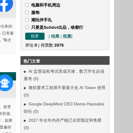
电脑和手机周边
服饰
潮玩伴手礼
作任务的
只要是Solidot出品，啥都行
动，已有逾
[
结果
|
投票
]
，“每次
评论:
0
| 得票数:
2876
热门文章
AI 监督远程考试变成灾难，数万学生必须
重考
(0)
微软要求工程师不要最大化 AI Token 使用
(0)
Google DeepMind CEO Demis Hassabis
因、改变
卸任
(0)
有价值。
2027 年全年内存产能已全部预定和售罄
贵，如果
也普遍存
(0)