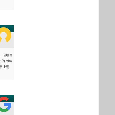
受。但项目
的 Vim
要是从上游