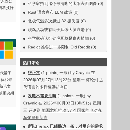
个人应公
科学家拍到迄今最清晰的太阳表面图像
(0)
与科技行
Rust 语言宣布 LLM 政策
(0)
北极气温多次超过 32 摄氏度
(0)
观鸟活动或有助于延缓大脑衰老
(0)
科学家确认灯架虎耳草是食肉植物
(0)
Redidt 准备进一步限制 Old Reddit
(0)
热门评论
很正常
(1 points, 一般) by Craynic 在
一代量子
导体和铝
2026年07月27日13时22分 星期一 评论到
古
新论文
代语言的多样性远超今日
已被顶尖期
发电不需要油吗
(1 points, 一般) by
Craynic 在 2026年06月03日13时51分 星期
三 评论到
能源危机推动 37 个国家的电动汽
车销量创新高
所以firefox 已经路边一条，对用户的需求