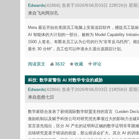
Edwards
(42866)
发表于2026年06月03日 22时26分 星期
来自飞向阿尔孔
Meta 最近开始在美国员工电脑上安装追踪软件，捕捉员工鼠
AI 智能体的大计划的一部分。被称为 Model Capability 
1500 人签名。有匿名员工认为公司的行为“非常反乌托邦”。
最长 30 分钟”，员工也可以申请永久退出该跟踪计划。
阅读原文
3632
收藏
评论
科技
:
数学家警告 AI 对数学专业的威胁
Edwards
(42866)
发表于2026年06月03日 21时58分 星期
来自忽然七日
数学家联合发表了获得国际数学联盟支持的宣言《Leiden Dec
激励机制以及赋予科技公司对研究优先事项过大的影响力去破坏
宣言首先指出，区分 AI 产生的证明和正确的数学证明非常困
后续研究是基于错误的前提，那么错误会扩大。其次 AI 的训