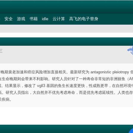
件
安全
游戏
书籍
idle
云计算
高飞的电子替身
三
老加速和癌症风险增加直接相关。最新研究为 antagonistic pleiotropy
命晚期则会带来不利影响。研究人员针对了一种寿命非常短的非洲丽鱼（Afri
技术修改了该基因。结果显示，修改了 vgll3 基因的鱼生长速度更快，性成熟更早，在自然环
研究人员指出，大自然并不优先考虑寿命，而是优先考虑延续性。人类也存在 v
关疾病。