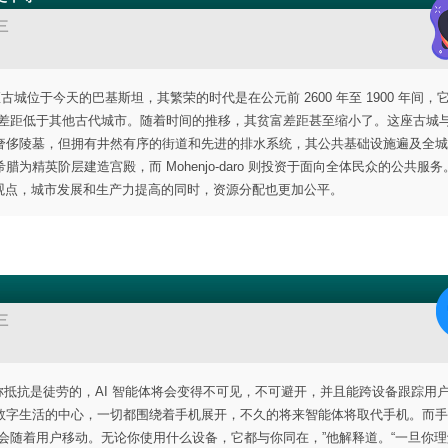
三
这座古城位于今天的巴基斯坦，其繁荣的时代是在公元前 2600 年至 1900 年间，
 的贫富差距低于其他古代城市。随着时间的推移，其贫富差距甚至缩小了。这座古城
奢侈陵墓，但拥有井然有序的街道和先进的排水系统，其公共基础设施遍及全城
精英阶层建造宫殿，而 Mohenjo-daro 则投资于面向全体民众的公共服务
加剧”的观点，城市发展和生产力提高的同时，资源分配也更加公平。
三
题演讲，宣称抵抗是徒劳的，AI 智能体将会变得不可见，不可避开，并且能跨设备跟踪用
数字生活的中心，一切都围绕着手机展开，不久的将来智能体将取代手机。而手
会随着用户移动。无论你使用什么设备，它都与你同在，”他解释道。“一旦你理