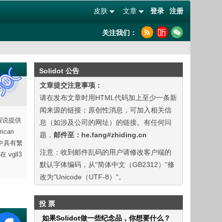
皮肤
文章
登录
注册
关注我们：
Solidot 公告
文章提交注意事项：
请在发布文章时用HTML代码加上至少一条新
闻来源的链接；原创性消息，可加入相关信
 假说提供
息（如涉及公司的网址）的链接。有任何问
can
题，
邮件至：he.fang#zhiding.cn
境中具有繁
注意：收到邮件乱码的用户请修改客户端的
gll3
默认字体编码，从"简体中文（GB2312）"修
改为"Unicode（UTF-8）"。
投 票
如果Solidot做一些纪念品，你想要什么？